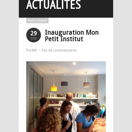
ACTUALITÉS
Après travaux
Inauguration Mon
29
Petit Institut
JUIN
ParMH
Pas de commentaires