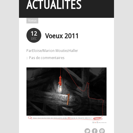
ACTUALITÉS
Voeux
12
Voeux 2011
DÉC
ParEloise/Marion MoutiezHaller
Pas de commentaires